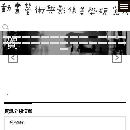
跳
到
主
要
內
容
區
:::
資訊分類清單
系所簡介