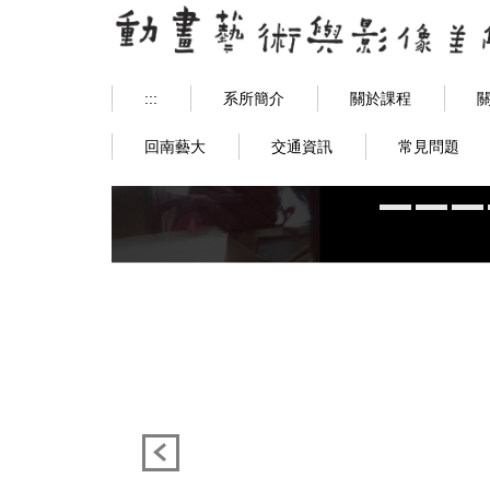
跳
到
主
要
:::
系所簡介
關於課程
內
容
回南藝大
交通資訊
常見問題
區