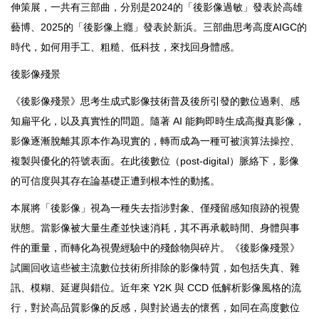
伸策展，一共有三部曲，分別是2024的「後影像過敏」發表於高雄
藝博、2025的「後影像上癮」發表於新浜。三部曲思考高度AIGC的
時代，如何用手工、粗糙、低科技，來找回身體感。
後影像殘景
《後影像殘景》思考生成式影像技術普及後所引發的數位過剩、感
知扁平化，以及真實性的問題。隨著 AI 能夠即時生成高擬真影像，
影像逐漸脫離其原本作為現實的，轉而成為一種可被演算法操控、
複製與優化的符號表面。在此後數位（post-digital）脈絡下，影像
的可信度與其存在論基礎正遭到根本性的動搖。
本展將「後影像」視為一種失去指涉對象、僅殘留感知痕跡的視覺
狀態。當影像被大量生產並快速消耗，其不再承載時間、身體與事
件的重量，而轉化為視覺經驗中的殘餘物與碎片。《後影像殘景》
試圖回收這些被主流數位技術所排除的影像特質，如包括失真、雜
訊、模糊、延遲與錯位。近年來 Y2K 與 CCD 低解析影像風格的流
行，對於高品質影像的反感，與對於過去的懷舊，如同在高度數位