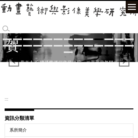
跳
到
主
要
內
容
區
:::
資訊分類清單
系所簡介