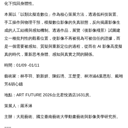
化下找回身體性。
本展以「以類比擬造數位」作為核心策展方法，透過低科技裝置、
手工操作與物理干預，模擬數位影像的失真狀態，反向揭露影像生
成的人工結構與感知機制。透過作品，展覽《後影像殘景》試圖建
立一種批判性的觀看位置，使影像不再被視為可被信任的證據，而
是一個需要被感知、質疑與重新定位的過程，從而在 AI 影像高度擬
真的時代，重新思考身體、感知與真實之間的關係。
時間：01/09 -01/11
藝術家：林亭羽、劉新妍、陳鈺琇、王楚雯、林沛涵&葉恩彤、戴翊
芳&胡心鏸
地點：ART FUTURE 2026台北君悅酒店1631房。
策展人：羅禾淋
主辦：大苑藝術、國立臺南藝術大學動畫藝術與影像美學研究所。
===