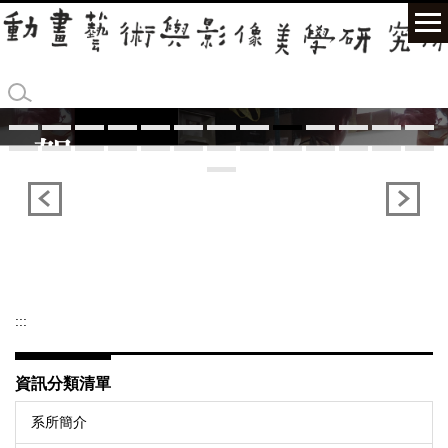
跳
到
主
要
內
容
區
:::
資訊分類清單
系所簡介