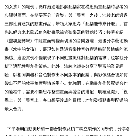
的女孩》的範例，循序漸進地拆解配樂家在構思動畫配樂時思考的
步驟與層面。在簡要區分「音樂」與「聲音」之後，沛綾老師透過
三部性質迥異的動畫作品，帶領大家思考「配樂能帶來什麼」。首
先以經典米老鼠式角色動畫示範管弦樂器的對點技巧；接著介紹
《靈魂急轉彎》中隨畫面轉變而切換的音樂處理；最後分享藝術動
畫《水中的女孩》，展現如何透過音樂性音效營造時間與情緒的流
動感。這些實例不僅展現了不同動畫風格對配樂的需求，也客觀分
析了適配性與創作策略。此外，沛綾老師亦分享了豐富的業界經
驗，以相同樂器和音色製作出不同版本的配樂，與影像結合後如何
帶出不同的敘事角度與情感重心。她強調，在動畫創作與配樂合作
的過程中，需要不斷思考整體畫面與聲音的搭配，明確意識到「視
覺上」與「聲音上」各自想要達成的目標，才能發揮動畫與配樂的
最大合力。
下半場則由動美所碩一聯合製作及碩二獨立製作的同學們，分享各