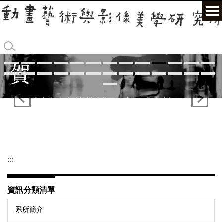
跳
到
主
要
內
容
區
:::
資訊分類清單
系所簡介