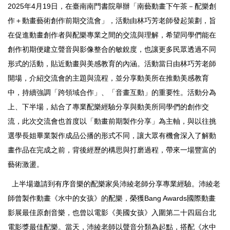
2025年4月19日，在臺南南門書院舉辦「南藝動畫下午茶－配樂創
作＋動畫藝術創作前期交流會」，活動由林巧芳老師發起策劃，旨
在促進動畫創作者與配樂專業之間的交流與理解，希望同學們能在
創作初期便建立聲音與影像整合的敏銳度，也讓更多民眾透過不同
形式的活動，貼近動畫與美感教育的內涵。活動當日由林巧芳老師
開場，介紹交流會的主題與流程，並分享動美所在推動美感教育
中，持續強調「跨領域合作」、「音畫互動」的重要性。活動分為
上、下半場，結合了專業配樂經驗分享與動美所同學們的創作交
流，此次交流會也首度以「動畫前期製作分享」為主軸，與以往挑
選學長姐畢業製作成品公播的形式不同，讓大眾有機會深入了解動
畫作品在完成之前，背後經歷的構思與打磨過程，帶來一場豐富的
藝術激盪。
上半場邀請到有序音樂的配樂家吳沛綾老師分享專業經驗。沛綾老
師曾製作動畫《水中的女孩》的配樂，榮獲Bang Awards國際動畫
影展最佳原創音樂，也曾以電影《美國女孩》入圍第二十四屆台北
電影獎最佳配樂。當天，沛綾老師以聲音分類為起點，搭配《水中