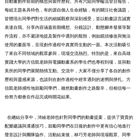
自動畫創作前期的構思與製作歷程。共有六組同學輪流登台報告，
每組主題各具特色，有的源自個人生命經驗，有的關注社會議題，
皆體現出同學們對生活的細膩觀察與深刻感受，並以動畫語言誠實
表達自我。分享內容涵蓋前期構想、分鏡設計、動態腳本發展等製
作流程，亦不避諱地提及製作中遇到的瓶頸，例如鏡頭修改與無法
使用的畫面等，呈現創作過程中真實而生動的一面。本次活動吸引
了來自不同領域的觀眾參與，現場交流熱烈。特別的是，來自高雄
實踐大學的方信凱老師與電腦動畫系的學生們也專程到場，並與動
美所的同學們展開熱情互動。交流中，大家不僅分享了各自的創作
歷程與靈感來源，也談到在創作過程中經常遇到的迷惘與掙扎。方
信凱老師感性地鼓勵同學們，雖然動畫創作之路艱辛，但相信每一
份努力都會在作品完成時開花結果。
在總結分享中，沛綾老師也針對同學們的動畫提案，提供了寶貴的
配樂建議與溝通技巧，鼓勵同學們在日後的創作中更有信心地進行
聲音設計與團隊協作。活動結束後，林巧芳老師與現場觀眾、同學